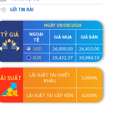
GỬI TIN BÀI
NGÀY 08/08/2026
TỶ GIÁ
NGOẠI
GIÁ MUA
GIÁ BÁN
TỆ
USD
26,000.00
26,410.00
EUR
29,432.37
30,984.19
LÃI SUẤT TÁI CHIẾT
LÃI SUẤT
3,000%
KHẤU
LÃI SUẤT TÁI CẤP VỐN
4,000%