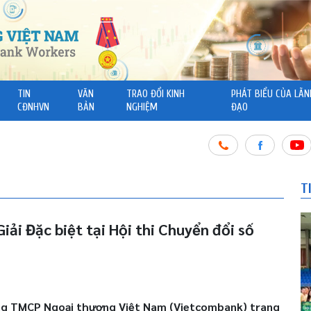
TIN
VĂN
TRAO ĐỔI KINH
PHÁT BIỂU CỦA LÃN
CĐNHVN
BẢN
NGHIỆM
ĐẠO
T
iải Đặc biệt tại Hội thi Chuyển đổi số
n hàng TMCP Ngoại thương Việt Nam (Vietcombank) trang