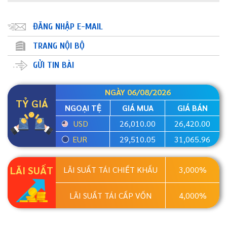
ĐĂNG NHẬP E-MAIL
TRANG NỘI BỘ
GỬI TIN BÀI
NGÀY 06/08/2026
TỶ GIÁ
NGOẠI TỆ
GIÁ MUA
GIÁ BÁN
USD
26,010.00
26,420.00
EUR
29,510.05
31,065.96
LÃI SUẤT
LÃI SUẤT TÁI CHIẾT KHẤU
3,000%
LÃI SUẤT TÁI CẤP VỐN
4,000%