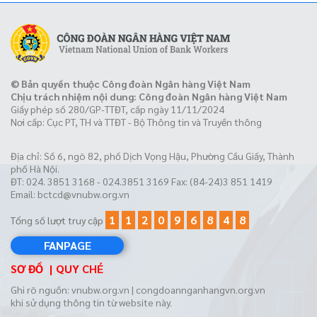
© Bản quyền thuộc Công đoàn Ngân hàng Việt Nam
Chịu trách nhiệm nội dung: Công đoàn Ngân hàng Việt Nam
Giấy phép số 280/GP-TTĐT, cấp ngày 11/11/2024
Nơi cấp: Cục PT, TH và TTĐT - Bộ Thông tin và Truyền thông
Địa chỉ: Số 6, ngõ 82, phố Dịch Vọng Hậu, Phường Cầu Giấy, Thành
phố Hà Nội.
ĐT: 024. 3851 3168 - 024.3851 3169 Fax: (84-24)3 851 1419
Email:
bctcd@vnubw.org.vn
1
1
2
0
9
6
8
4
8
Tổng số lượt truy cập
FANPAGE
SƠ ĐỒ
QUY CHÉ
Ghi rõ nguồn: vnubw.org.vn | congdoannganhangvn.org.vn
khi sử dụng thông tin từ website này.