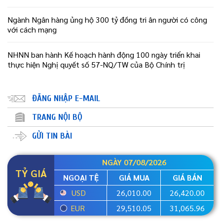
Ngành Ngân hàng ủng hộ 300 tỷ đồng tri ân người có công
với cách mạng
NHNN ban hành Kế hoạch hành động 100 ngày triển khai
thực hiện Nghị quyết số 57-NQ/TW của Bộ Chính trị
ĐĂNG NHẬP E-MAIL
TRANG NỘI BỘ
GỬI TIN BÀI
NGÀY 07/08/2026
TỶ GIÁ
NGOẠI TỆ
GIÁ MUA
GIÁ BÁN
USD
26,010.00
26,420.00
EUR
29,510.05
31,065.96