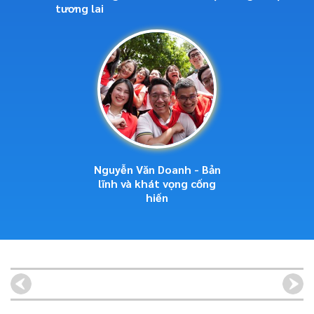
tương lai
Nguyễn Văn Doanh - Bản
lĩnh và khát vọng cống
hiến