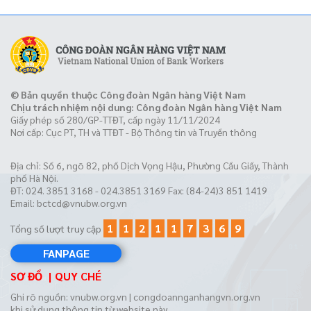
© Bản quyền thuộc Công đoàn Ngân hàng Việt Nam
Chịu trách nhiệm nội dung: Công đoàn Ngân hàng Việt Nam
Giấy phép số 280/GP-TTĐT, cấp ngày 11/11/2024
Nơi cấp: Cục PT, TH và TTĐT - Bộ Thông tin và Truyền thông
Địa chỉ: Số 6, ngõ 82, phố Dịch Vọng Hậu, Phường Cầu Giấy, Thành
phố Hà Nội.
ĐT: 024. 3851 3168 - 024.3851 3169 Fax: (84-24)3 851 1419
Email:
bctcd@vnubw.org.vn
1
1
2
1
1
7
3
6
9
Tổng số lượt truy cập
FANPAGE
SƠ ĐỒ
QUY CHÉ
Ghi rõ nguồn: vnubw.org.vn | congdoannganhangvn.org.vn
khi sử dụng thông tin từ website này.