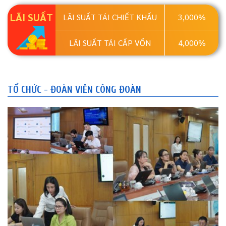
LÃI SUẤT
LÃI SUẤT TÁI CHIẾT KHẤU
3,000%
LÃI SUẤT TÁI CẤP VỐN
4,000%
TỔ CHỨC - ĐOÀN VIÊN CÔNG ĐOÀN