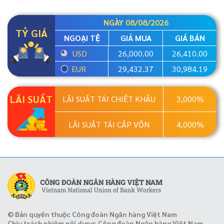
NGÀY 08/08/2026
TỶ GIÁ
NGOẠI TỆ
GIÁ MUA
GIÁ BÁN
USD
26,000.00
26,410.00
EUR
29,432.37
30,984.19
LÃI SUẤT
LÃI SUẤT TÁI CHIẾT KHẤU
3,000%
LÃI SUẤT TÁI CẤP VỐN
4,000%
© Bản quyền thuộc Công đoàn Ngân hàng Việt Nam
Chịu trách nhiệm nội dung: Công đoàn Ngân hàng Việt Nam