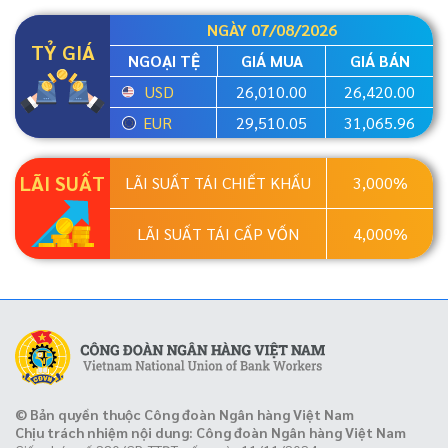
NGÀY 07/08/2026
TỶ GIÁ
NGOẠI TỆ
GIÁ MUA
GIÁ BÁN
USD
26,010.00
26,420.00
EUR
29,510.05
31,065.96
LÃI SUẤT
LÃI SUẤT TÁI CHIẾT KHẤU
3,000%
LÃI SUẤT TÁI CẤP VỐN
4,000%
© Bản quyền thuộc Công đoàn Ngân hàng Việt Nam
Chịu trách nhiệm nội dung: Công đoàn Ngân hàng Việt Nam