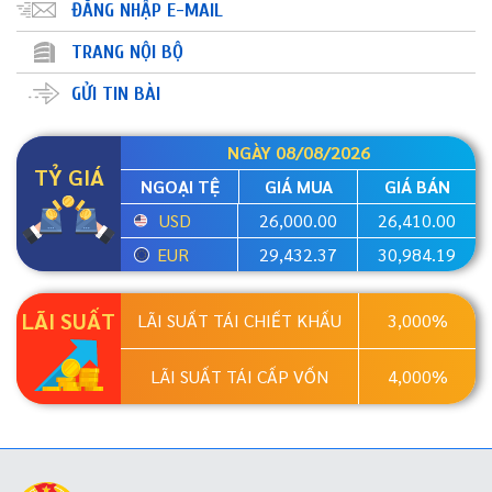
ĐĂNG NHẬP E-MAIL
TRANG NỘI BỘ
GỬI TIN BÀI
NGÀY 08/08/2026
TỶ GIÁ
NGOẠI TỆ
GIÁ MUA
GIÁ BÁN
USD
26,000.00
26,410.00
EUR
29,432.37
30,984.19
LÃI SUẤT
LÃI SUẤT TÁI CHIẾT KHẤU
3,000%
LÃI SUẤT TÁI CẤP VỐN
4,000%