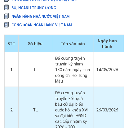
BỘ, NGÀNH TRUNG ƯƠNG
NGÂN HÀNG NHÀ NƯỚC VIỆT NAM
CÔNG ĐOÀN NGÂN HÀNG VIỆT NAM
Ngày ban
STT
Số hiệu
Tên văn bản
D
hành
Đề cương tuyên
truyền kỷ niệm
1
TL
130 năm ngày sinh
14/05/2026
đồng chí Hồ Tùng
Mậu
Đề cương tuyên
truyền kết quả
bầu cử đại biểu
2
TL
quốc hội khóa XVI
26/03/2026
và đại biểu HĐND
các cấp nhiệm kỳ
2026 - 2031