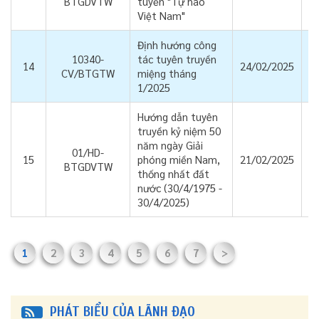
BTGDVTW
tuyến "Tự hào
Việt Nam"
Định hướng công
10340-
tác tuyên truyền
14
24/02/2025
CV/BTGTW
miệng tháng
1/2025
Hướng dẫn tuyên
truyền kỷ niệm 50
năm ngày Giải
01/HD-
15
phóng miền Nam,
21/02/2025
BTGDVTW
thống nhất đất
nước (30/4/1975 -
30/4/2025)
1
2
3
4
5
6
7
>
PHÁT BIỂU CỦA LÃNH ĐẠO