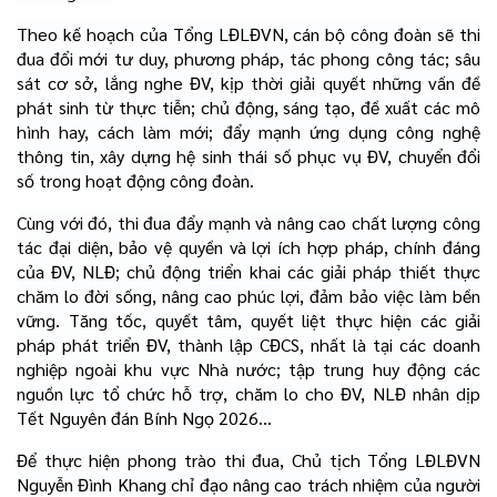
Theo kế hoạch của Tổng LĐLĐVN, cán bộ công đoàn sẽ thi
đua đổi mới tư duy, phương pháp, tác phong công tác; sâu
sát cơ sở, lắng nghe ĐV, kịp thời giải quyết những vấn đề
phát sinh từ thực tiễn; chủ động, sáng tạo, đề xuất các mô
hình hay, cách làm mới; đẩy mạnh ứng dụng công nghệ
thông tin, xây dựng hệ sinh thái số phục vụ ĐV, chuyển đổi
số trong hoạt động công đoàn.
Cùng với đó, thi đua đẩy mạnh và nâng cao chất lượng công
tác đại diện, bảo vệ quyền và lợi ích hợp pháp, chính đáng
của ĐV, NLĐ; chủ động triển khai các giải pháp thiết thực
chăm lo đời sống, nâng cao phúc lợi, đảm bảo việc làm bền
vững. Tăng tốc, quyết tâm, quyết liệt thực hiện các giải
pháp phát triển ĐV, thành lập CĐCS, nhất là tại các doanh
nghiệp ngoài khu vực Nhà nước; tập trung huy động các
nguồn lực tổ chức hỗ trợ, chăm lo cho ĐV, NLĐ nhân dịp
Tết Nguyên đán Bính Ngọ 2026…
Để thực hiện phong trào thi đua, Chủ tịch Tổng LĐLĐVN
Nguyễn Đình Khang chỉ đạo nâng cao trách nhiệm của người