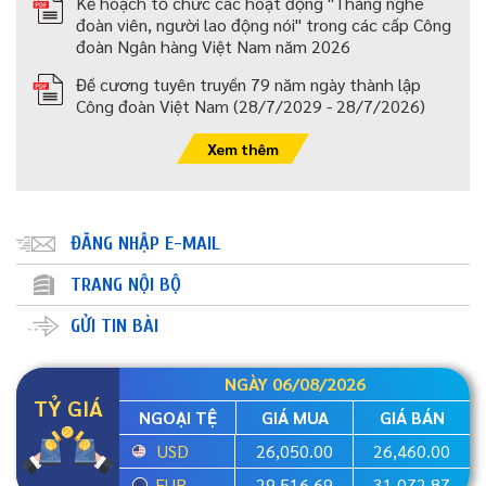
Kế hoạch tổ chức các hoạt động "Tháng nghe
đoàn viên, người lao động nói" trong các cấp Công
đoàn Ngân hàng Việt Nam năm 2026
Đề cương tuyên truyền 79 năm ngày thành lập
Công đoàn Việt Nam (28/7/2029 - 28/7/2026)
Xem thêm
ĐĂNG NHẬP E-MAIL
TRANG NỘI BỘ
GỬI TIN BÀI
NGÀY 06/08/2026
TỶ GIÁ
NGOẠI TỆ
GIÁ MUA
GIÁ BÁN
USD
26,050.00
26,460.00
EUR
29,516.69
31,072.87