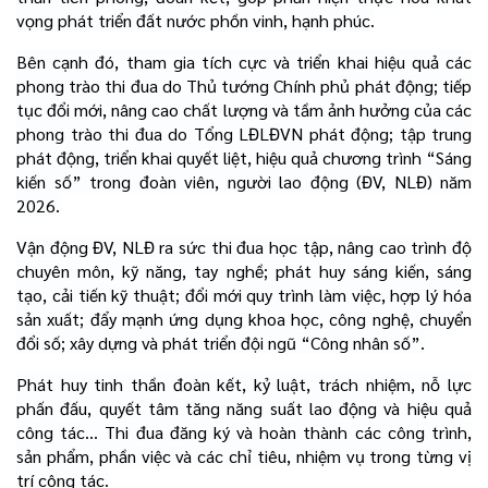
vọng phát triển đất nước phồn vinh, hạnh phúc.
Bên cạnh đó, tham gia tích cực và triển khai hiệu quả các
phong trào thi đua do Thủ tướng Chính phủ phát động; tiếp
tục đổi mới, nâng cao chất lượng và tầm ảnh hưởng của các
phong trào thi đua do Tổng LĐLĐVN phát động; tập trung
phát động, triển khai quyết liệt, hiệu quả chương trình “Sáng
kiến số” trong đoàn viên, người lao động (ĐV, NLĐ) năm
2026.
Vận động ĐV, NLĐ ra sức thi đua học tập, nâng cao trình độ
chuyên môn, kỹ năng, tay nghề; phát huy sáng kiến, sáng
tạo, cải tiến kỹ thuật; đổi mới quy trình làm việc, hợp lý hóa
sản xuất; đẩy mạnh ứng dụng khoa học, công nghệ, chuyển
đổi số; xây dựng và phát triển đội ngũ “Công nhân số”.
Phát huy tinh thần đoàn kết, kỷ luật, trách nhiệm, nỗ lực
phấn đấu, quyết tâm tăng năng suất lao động và hiệu quả
công tác... Thi đua đăng ký và hoàn thành các công trình,
sản phẩm, phần việc và các chỉ tiêu, nhiệm vụ trong từng vị
trí công tác.