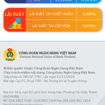
LÃI SUẤT
LÃI SUẤT TÁI CHIẾT KHẤU
3,000%
LÃI SUẤT TÁI CẤP VỐN
4,000%
© Bản quyền thuộc Công đoàn Ngân hàng Việt Nam
Chịu trách nhiệm nội dung: Công đoàn Ngân hàng Việt Nam
Giấy phép số 280/GP-TTĐT, cấp ngày 11/11/2024
Nơi cấp: Cục PT, TH và TTĐT - Bộ Thông tin và Truyền thông
Địa chỉ: Số 6, ngõ 82, phố Dịch Vọng Hậu, Phường Cầu Giấy, Thành
phố Hà Nội.
ĐT: 024. 3851 3168 - 024.3851 3169 Fax: (84-24)3 851 1419
Email:
bctcd@vnubw.org.vn