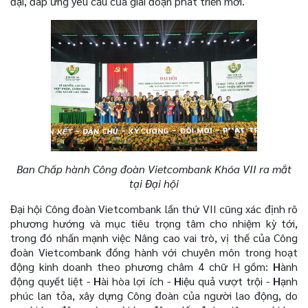
đại, đáp ứng yêu cầu của giai đoạn phát triển mới.
Ban Chấp hành Công đoàn Vietcombank Khóa VII ra mắt
tại Đại hội
Đại hội Công đoàn Vietcombank lần thứ VII cũng xác định rõ
phương hướng và mục tiêu trọng tâm cho nhiệm kỳ tới,
trong đó nhấn mạnh việc Nâng cao vai trò, vị thế của Công
đoàn Vietcombank đồng hành với chuyên môn trong hoạt
động kinh doanh theo phương châm 4 chữ H gồm:
H
ành
động quyết liệt -
H
ài hòa lợi ích -
H
iệu quả vượt trội -
H
ạnh
phúc lan tỏa, xây dựng Công đoàn của người lao động, do