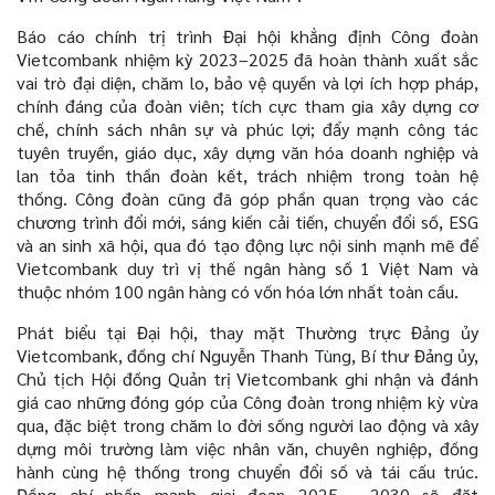
Báo cáo chính trị trình Đại hội khẳng định Công đoàn
Vietcombank nhiệm kỳ 2023–2025 đã hoàn thành xuất sắc
vai trò đại diện, chăm lo, bảo vệ quyền và lợi ích hợp pháp,
chính đáng của đoàn viên; tích cực tham gia xây dựng cơ
chế, chính sách nhân sự và phúc lợi; đẩy mạnh công tác
tuyên truyền, giáo dục, xây dựng văn hóa doanh nghiệp và
lan tỏa tinh thần đoàn kết, trách nhiệm trong toàn hệ
thống. Công đoàn cũng đã góp phần quan trọng vào các
chương trình đổi mới, sáng kiến cải tiến, chuyển đổi số, ESG
và an sinh xã hội, qua đó tạo động lực nội sinh mạnh mẽ để
Vietcombank duy trì vị thế ngân hàng số 1 Việt Nam và
thuộc nhóm 100 ngân hàng có vốn hóa lớn nhất toàn cầu.
Phát biểu tại Đại hội, thay mặt Thường trực Đảng ủy
Vietcombank, đồng chí Nguyễn Thanh Tùng, Bí thư Đảng ủy,
Chủ tịch Hội đồng Quản trị Vietcombank ghi nhận và đánh
giá cao những đóng góp của Công đoàn trong nhiệm kỳ vừa
qua, đặc biệt trong chăm lo đời sống người lao động và xây
dựng môi trường làm việc nhân văn, chuyên nghiệp, đồng
hành cùng hệ thống trong chuyển đổi số và tái cấu trúc.
Đồng chí nhấn mạnh giai đoạn 2025 - 2030 sẽ đặt