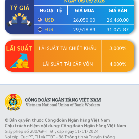
NGÀY 06/08/2026
TỶ GIÁ
NGOẠI TỆ
GIÁ MUA
GIÁ BÁN
USD
26,050.00
26,460.00
EUR
29,516.69
31,072.87
LÃI SUẤT
LÃI SUẤT TÁI CHIẾT KHẤU
3,000%
LÃI SUẤT TÁI CẤP VỐN
4,000%
© Bản quyền thuộc Công đoàn Ngân hàng Việt Nam
Chịu trách nhiệm nội dung: Công đoàn Ngân hàng Việt Nam
Giấy phép số 280/GP-TTĐT, cấp ngày 11/11/2024
Nơi cấp: Cục PT, TH và TTĐT - Bộ Thông tin và Truyền thông