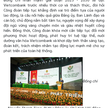
Vietcombank trước nhiều thời cơ và thách thức, đòi hỏi
Công đoàn tiếp tục khẳng định vai trò điểm tựa của người
lao động, là cầu nối hiệu quả giữa Đảng ủy, Ban Lãnh đạo và
cán bộ; chủ động nắm bắt tâm tư, nguyện vọng để xây dựng
đội ngũ vững vàng chuyên môn và giàu nhiệt huyết cống
hiến. Đồng thời, Công đoàn khóa mới cần tiếp tục đổi mới
phương thức hoạt động, phát huy trí tuệ tập thể, nuôi
dưỡng văn hóa Vietcombank và khơi dậy tinh thần sáng tạo,
đoàn kết, trách nhiệm nhằm tạo động lực mạnh mẽ cho sự
phát triển của toàn hệ thống.
Đồng chí
Nguyễn Thanh Tùng, Bí thư Đảng ủy, Chủ tịch Hội đồng