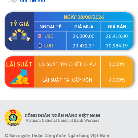
GỬI TIN BÀI
NGÀY 08/08/2026
TỶ GIÁ
NGOẠI TỆ
GIÁ MUA
GIÁ BÁN
USD
26,000.00
26,410.00
EUR
29,432.37
30,984.19
LÃI SUẤT
LÃI SUẤT TÁI CHIẾT KHẤU
3,000%
LÃI SUẤT TÁI CẤP VỐN
4,000%
© Bản quyền thuộc Công đoàn Ngân hàng Việt Nam