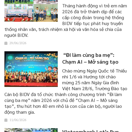
Tháng hành động vì trẻ em năm
2026 đã trở thành dịp để các
cấp công đoàn trong hệ thống
BIDV tiếp tục phát huy truyền
thống nhân văn, trách nhiệm xã hội và văn hóa sẻ chia của
người BIDV.
29/06/2026
“Đi làm cùng ba mẹ”:
Chạm AI – Mở sáng tạo
​​​​​​​Chào mừng Ngày Quốc tế Thiếu
nhi 1/6 và Hướng tới chào
mừng 25 năm Ngày Gia đình
Việt Nam 28/6, Trường Đào tạo
Cán bộ BIDV đã tổ chức thành công chương trình “Đi làm
cùng ba mẹ” năm 2026 với chủ đề “Chạm AI – Mở sáng
tạo”, thu hút hơn 40 em nhỏ là con của cán bộ, người lao
động tham gia.
11/06/2026
Vietcombank Let’s Run