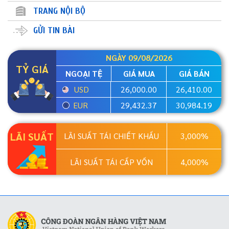
TRANG NỘI BỘ
GỬI TIN BÀI
NGÀY 09/08/2026
TỶ GIÁ
NGOẠI TỆ
GIÁ MUA
GIÁ BÁN
USD
26,000.00
26,410.00
EUR
29,432.37
30,984.19
LÃI SUẤT
LÃI SUẤT TÁI CHIẾT KHẤU
3,000%
LÃI SUẤT TÁI CẤP VỐN
4,000%