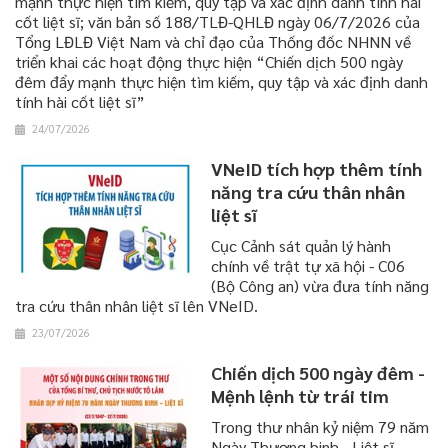
mạnh thực hiện tìm kiếm, quy tập và xác định danh tính hài
cốt liệt sĩ; văn bản số 188/TLĐ-QHLĐ ngày 06/7/2026 của
Tổng LĐLĐ Việt Nam và chỉ đạo của Thống đốc NHNN về
triển khai các hoạt động thực hiện “Chiến dịch 500 ngày
đêm đẩy mạnh thực hiện tìm kiếm, quy tập và xác định danh
tính hài cốt liệt sĩ”
24/07/2026
VNeID tích hợp thêm tính
năng tra cứu thân nhân
liệt sĩ
Cục Cảnh sát quản lý hành
chính về trật tự xã hội - C06
(Bộ Công an) vừa đưa tính năng
tra cứu thân nhân liệt sĩ lên VNeID.
23/07/2026
Chiến dịch 500 ngày đêm -
Mệnh lệnh từ trái tim
Trong thư nhân kỷ niệm 79 năm
Ngày Thương binh - Liệt sĩ,