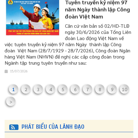
Tuyên truyền kỷ niệm 97
năm Ngày thành lập Công
đoàn Việt Nam
Căn cứ văn bản số 02/HD-TLĐ
ngày 30/6/2026 của Tổng Liên
đoàn Lao động Việt Nam về
việc tuyên truyền kỷ niệm 97 năm Ngày thành lập Công
đoàn Việt Nam (28/7/1929 - 28/7/2026), Công đoàn Ngân
hàng Việt Nam (NHVN) đề nghị các cấp công đoàn trong
Ngành tập trung tuyên truyền như sau:
15/07/2026
1
2
3
4
5
6
7
8
9
10
>
PHÁT BIỂU CỦA LÃNH ĐẠO