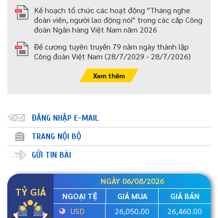
Kế hoạch tổ chức các hoạt động "Tháng nghe
đoàn viên, người lao động nói" trong các cấp Công
đoàn Ngân hàng Việt Nam năm 2026
Đề cương tuyên truyền 79 năm ngày thành lập
Công đoàn Việt Nam (28/7/2029 - 28/7/2026)
Xem thêm
ĐĂNG NHẬP E-MAIL
TRANG NỘI BỘ
GỬI TIN BÀI
NGÀY 06/08/2026
TỶ GIÁ
NGOẠI TỆ
GIÁ MUA
GIÁ BÁN
USD
26,050.00
26,460.00