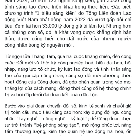
Năm 2024, có hơn 123 nghìn sáng kiến, gần 3.000 công
trình sáng tạo được triển khai trong thực tiễn. Đặc biệt,
chương trình “1 triệu sáng kiến” do Tổng Liên đoàn Lao
động Việt Nam phát động năm 2022 đã vượt gấp đôi chỉ
tiêu, đem lại hơn 33.000 tỷ đồng giá trị làm lợi. Nhưng hơn
cả những con số, đó là khát vọng được khẳng định bản
thân, được cống hiến cho đất nước của những người
công nhân trong kỷ nguyên mới.
Từ ngọn lửa Tháng Tám, qua hai cuộc kháng chiến, đến công
cuộc Đổi mới và thời kỳ công nghiệp hoá, hiện đại hoá, hội
nhập, năng lực tổ chức, kỷ luật lao động và tinh thần sáng
tạo của giai cấp công nhân, cùng sự đổi mới phương thức
hoạt động của Công đoàn, đã góp phần quan trọng vào mọi
thắng lợi của cách mạng; đồng thời củng cố hệ thống chính
trị và bồi đắp khối đại đoàn kết toàn dân tộc.
Bước vào giai đoạn chuyển đổi số, kinh tế xanh và chuỗi giá
trị toàn cầu, mục tiêu càng cao hơn: xây dựng đội ngũ công
nhân “tay nghề – công nghệ – kỷ luật”; để Công đoàn thực
sự trở thành “bệ phóng sáng tạo”, mở rộng phúc lợi, nâng
tầm thương lượng, kiến tạo quan hệ lao động hài hoà, ổn