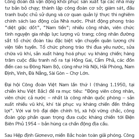
Công đoàn đã vận động khôi phục sản xuất tại các nhà máy
tư bản bỏ chạy; thành lập công đoàn cơ sở; giám sát, đấu
tranh buộc chủ sử dụng và cơ quan quản lý thực thi nghiêm
chính sách lao động của Nhà nước. Phát động phong trào
“diệt giặc dốt”, “Nam tiến”; nhiều công nhân, viên chức
tình nguyện gia nhập lực lượng vũ trang; công nhân đường
sắt tổ chức đoàn tàu đặc biệt vận chuyển quân lương chi
viện tiền tuyến. Tổ chức phong trào thi đua yêu nước, sửa
chữa vũ khí, sản xuất hàng hoá phục vụ kháng chiến; hàng
trăm cuộc đấu tranh nổ ra tại Hồng Gai, Cẩm Phả, các đồn
điền cao su Đông Nam Bộ, cũng như Hà Nội, Hải Phòng, Nam
Định, Vinh, Đà Nẵng, Sài Gòn – Chợ Lớn.
Đại hội Công đoàn Việt Nam lần thứ I (tháng 1.1950, tại
chiến khu Việt Bắc) đề ra mục tiêu: “Động viên công nhân,
viên chức cả nước – nhất là công nhân quốc phòng – sản
xuất nhiều vũ khí, khí tài phục vụ kháng chiến đến thắng
lợi”. Với vai trò đại diện chính trị, xã hội vững chắc, công
đoàn góp phần quan trọng đưa cuộc kháng chiến tới Điện
Biên Phủ 1954 – bản hùng ca chấn động địa cầu.
Sau Hiệp định Giơnevơ, miền Bắc hoàn toàn giải phóng. Công