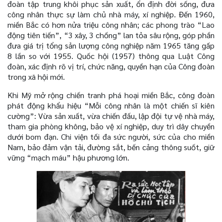
đoàn tập trung khôi phục sản xuất, ổn định đời sống, đưa
công nhân thực sự làm chủ nhà máy, xí nghiệp. Đến 1960,
miền Bắc có hơn nửa triệu công nhân; các phong trào “Lao
động tiên tiến”, “3 xây, 3 chống” lan tỏa sâu rộng, góp phần
đưa giá trị tổng sản lượng công nghiệp năm 1965 tăng gấp
8 lần so với 1955. Quốc hội (1957) thông qua Luật Công
đoàn, xác định rõ vị trí, chức năng, quyền hạn của Công đoàn
trong xã hội mới.
Khi Mỹ mở rộng chiến tranh phá hoại miền Bắc, công đoàn
phát động khẩu hiệu “Mỗi công nhân là một chiến sĩ kiên
cường”: Vừa sản xuất, vừa chiến đấu, lập đội tự vệ nhà máy,
tham gia phòng không, bảo vệ xí nghiệp, duy trì dây chuyền
dưới bom đạn. Chi viện tối đa sức người, sức của cho miền
Nam, bảo đảm vận tải, đường sắt, bến cảng thông suốt, giữ
vững “mạch máu” hậu phương lớn.