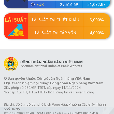
EUR
29,516.69
31,072.87
LÃI SUẤT
LÃI SUẤT TÁI CHIẾT KHẤU
3,000%
LÃI SUẤT TÁI CẤP VỐN
4,000%
© Bản quyền thuộc Công đoàn Ngân hàng Việt Nam
Chịu trách nhiệm nội dung: Công đoàn Ngân hàng Việt Nam
Giấy phép số 280/GP-TTĐT, cấp ngày 11/11/2024
Nơi cấp: Cục PT, TH và TTĐT - Bộ Thông tin và Truyền thông
Địa chỉ: Số 6, ngõ 82, phố Dịch Vọng Hậu, Phường Cầu Giấy, Thành
phố Hà Nội.
ĐT: 024. 3851 3168 - 024.3851 3169 Fax: (84-24)3 851 1419